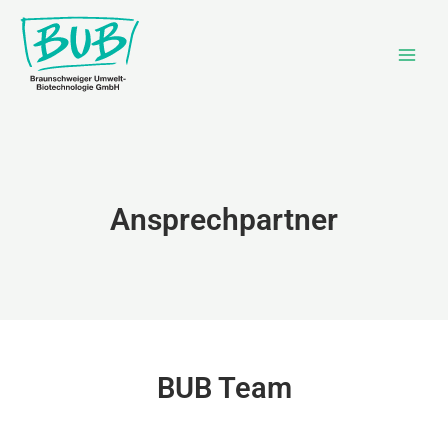
Zum
Main
Inhalt
Men
springen
Ansprechpartner
BUB Team