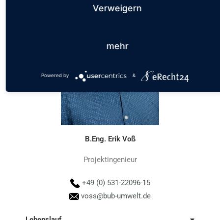
Verweigern
mehr
Powered by
&
B.Eng. Erik Voß
Projektingenieur
+49 (0) 531-22096-15
voss@bub-umwelt.de
Lebenslauf